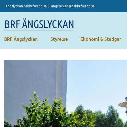
Skip
angslyckan.hsbbrfwebb.se
|
angslyckan@hsbbrfwebb.se
to
content
BRF ÄNGSLYCKAN
BRF Ängslyckan
Styrelse
Ekonomi & Stadgar